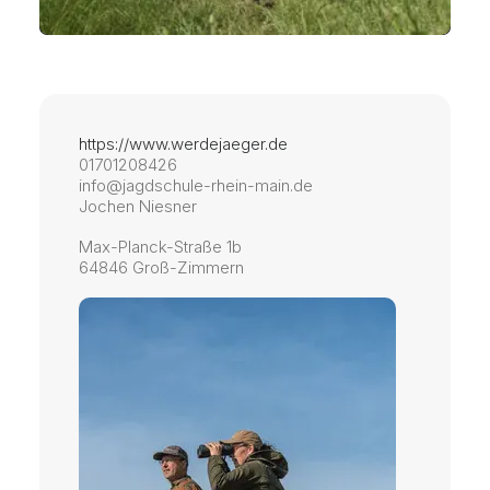
https://www.werdejaeger.de
01701208426
info@jagdschule-rhein-main.de
Jochen Niesner
Max-Planck-Straße 1b
64846 Groß-Zimmern