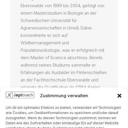
Eberswalde von 1999 bis 2004, gefolgt von
einem Masterstudium in Biologie an der
Schwedischen Universität für
Agrarwissenschaften in Umeå. Dabei
konzentrierte er sich auf
Wildtiermanagement und
Populationsökologie, was er erfolgreich mit
dem Master of Science abschloss. Bereits
während seines Studiums sammelte er
Erfahrungen als Ausbilder im Flintenschießen
an der Fachhochschule Eberswalde und
erlangte die Qualifikation als CPSA Senior
Coach. Jochens breitgefächerte
Zustimmung verwalten
pädagogische Erfahrung umfasst die Arbeit
Um dir ein optimales Erlebnis zu bieten, verwenden wir Technologien
mit Erwachsenen, Jugendlichen und Kindern.
wie Cookies, um Geräteinformationen zu speichern und/oder darauf
Er lehrt alle jagdlichen Disziplinen mit einem
zuzugreifen. Wenn du diesen Technologien zustimmst, können wir
Daten wie das Surfverhalten oder eindeutige IDs auf dieser Website
besonderen Fokus auf das Flintenschießen.