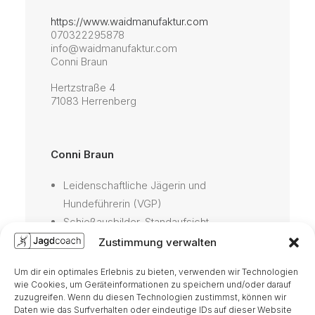
https://www.waidmanufaktur.com
070322295878
info@waidmanufaktur.com
Conni Braun
Hertzstraße 4
71083 Herrenberg
Conni Braun
Leidenschaftliche Jägerin und
Hundeführerin (VGP)
Schießausbilder, Standaufsicht
Waffenhandhabung
Zustimmung verwalten
Jahrelange Erfahrung als Ausbilderin
Um dir ein optimales Erlebnis zu bieten, verwenden wir Technologien
Sportschütze
wie Cookies, um Geräteinformationen zu speichern und/oder darauf
Anerkannte Wildtierschützerin
zuzugreifen. Wenn du diesen Technologien zustimmst, können wir
Daten wie das Surfverhalten oder eindeutige IDs auf dieser Website
Waffenfachkundeprüfung IHK