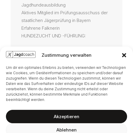
Jagdhundeausbildung
Aktives Mitglied im Prüfungsausschuss der
staatlichen Jägerprüfung in Bayern
Erfahrene Falknerin
HUNDEZUCHT UND -FÜHRUNG:
Besitzerin und Trainerin von:
Zustimmung verwalten
Curly Coated Retriever
Golden Retriever
Um dir ein optimales Erlebnis zu bieten, verwenden wir Technologien
JAGDLICHE LIZENZ:
wie Cookies, um Geräteinformationen zu speichern und/oder darauf
zuzugreifen. Wenn du diesen Technologien zustimmst, können wir
Daten wie das Surfverhalten oder eindeutige IDs auf dieser Website
Inhaberin eines Jagdscheins seit 2013
verarbeiten. Wenn du deine Zustimmung nicht erteilst oder
zurückziehst, können bestimmte Merkmale und Funktionen
beeinträchtigt werden.
Akzeptieren
Ablehnen