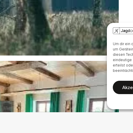
Um dir ein 
um Gerätein
diesen Tech
eindeutige 
erteilst od
beeinträcht
Akze