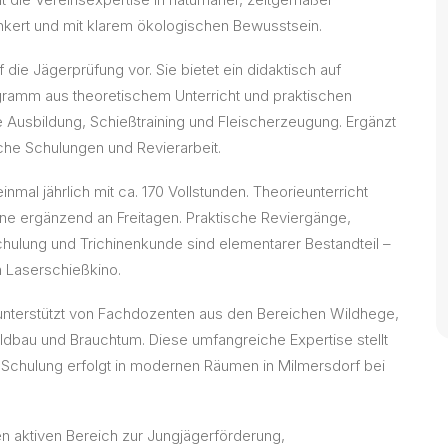
ankert und mit klarem ökologischen Bewusstsein.
 die Jägerprüfung vor. Sie bietet ein didaktisch auf
amm aus theoretischem Unterricht und praktischen
 Ausbildung, Schießtraining und Fleischerzeugung. Ergänzt
iche Schulungen und Revierarbeit.
mal jährlich mit ca. 170 Vollstunden. Theorieunterricht
ne ergänzend an Freitagen. Praktische Reviergänge,
chulung und Trichinenkunde sind elementarer Bestandteil –
 Laserschießkino.
d unterstützt von Fachdozenten aus den Bereichen Wildhege,
dbau und Brauchtum. Diese umfangreiche Expertise stellt
e Schulung erfolgt in modernen Räumen in Milmersdorf bei
en aktiven Bereich zur Jungjägerförderung,