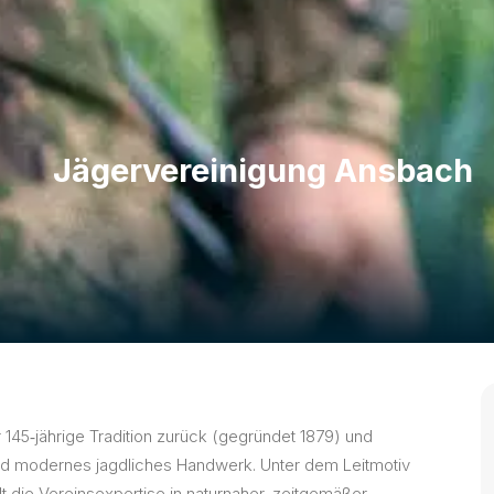
Jägervereinigung Ansbach
 145‑jährige Tradition zurück (gegründet 1879) und
 und modernes jagdliches Handwerk. Unter dem Leitmotiv
 die Vereinsexpertise in naturnaher, zeitgemäßer