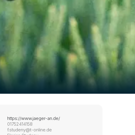
https://www.jaeger-an.de/
01752414158
f.studeny@t-online.de