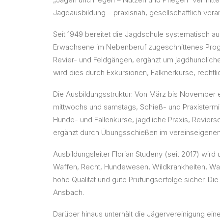
Jagdausbildung – praxisnah, gesellschaftlich ver
Seit 1949 bereitet die Jagdschule systematisch auf
Erwachsene im Nebenberuf zugeschnittenes Progr
Revier- und Feldgängen, ergänzt um jagdhundliche
wird dies durch Exkursionen, Falknerkurse, rechtl
Die Ausbildungsstruktur: Von März bis November ein
mittwochs und samstags, Schieß- und Praxistermi
Hunde- und Fallenkurse, jagdliche Praxis, Reviers
ergänzt durch Übungsschießen im vereinseigenen
Ausbildungsleiter Florian Studeny (seit 2017) wir
Waffen, Recht, Hundewesen, Wildkrankheiten, Wal
hohe Qualität und gute Prüfungserfolge sicher. Di
Ansbach.
Darüber hinaus unterhält die Jägervereinigung ein