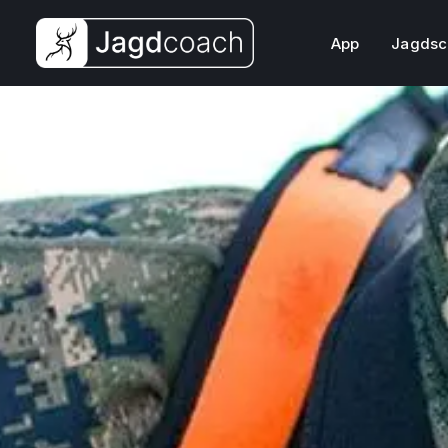
App
Jagdsc